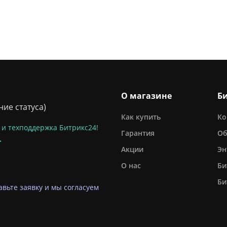
О магазине
Б
ие статуса)
Как купить
Ко
 и техподдержка Битрикс24!
Гарантия
Об
>
Акции
Эн
О нас
Би
Би
авьте заявку и мы согласуем