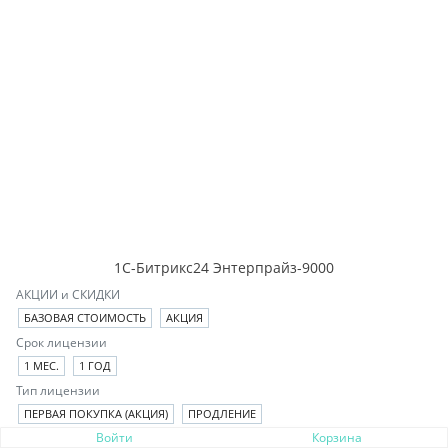
1С-Битрикс24 Энтерпрайз-9000
АКЦИИ и СКИДКИ
БАЗОВАЯ СТОИМОСТЬ
АКЦИЯ
Срок лицензии
1 МЕС.
1 ГОД
Тип лицензии
ПЕРВАЯ ПОКУПКА (АКЦИЯ)
ПРОДЛЕНИЕ
Войти
Корзина
ПЕРВАЯ ПОКУПКА ИЛИ ПРОДЛЕНИЕ