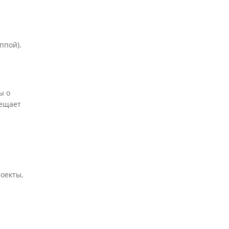
ппой).
ы о
мещает
роекты,