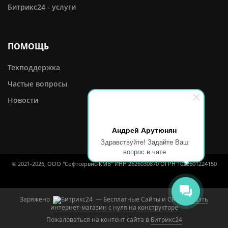
Битрикс24 - услуги
ПОМОЩЬ
Техподдержка
Частые вопросы
Новости
Андрей Арутюнян
Здравствуйте! Задайте Ваш
вопрос в чате
© 2021-2026, ООО "Софтсервис-КМВ" ИНН 2626030870 ОГРН 1022601224150
Заряжено
— Бесплатные Сайты и CRM.
Создать
интернет-магазин с нуля на конструкторе
Пожаловаться на контент cайта в
Битрикс24