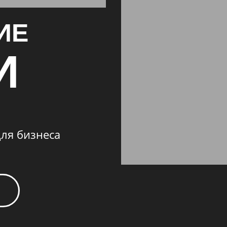
ИЕ
И
ля бизнеса